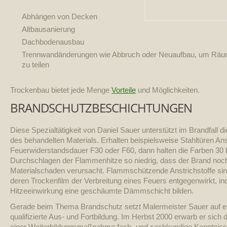
Abhängen von Decken
Altbausanierung
Dachbodenausbau
Trennwandänderungen wie Abbruch oder Neuaufbau, um Räum
zu teilen
Trockenbau bietet jede Menge
Vorteile
und Möglichkeiten.
BRANDSCHUTZBESCHICHTUNGEN
Diese Spezialtätigkeit von Daniel Sauer unterstützt im Brandfall 
des behandelten Materials. Erhalten beispielsweise Stahltüren Ans
Feuerwiderstandsdauer F30 oder F60, dann halten die Farben 30 
Durchschlagen der Flammenhitze so niedrig, dass der Brand noc
Materialschaden verursacht. Flammschützende Anstrichstoffe si
deren Trockenfilm der Verbreitung eines Feuers entgegenwirkt, in
Hitzeeinwirkung eine geschäumte Dämmschicht bilden.
Gerade beim Thema Brandschutz setzt Malermeister Sauer auf ei
qualifizierte Aus- und Fortbildung. Im Herbst 2000 erwarb er sic
einer Weiterbildungsmaßnahme fach- und sachkundige Kenntniss