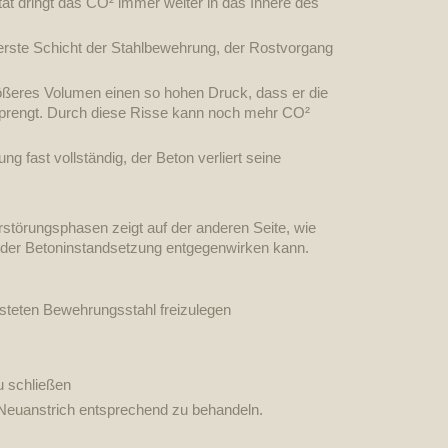
tät dringt das CO² immer weiter in das Innere des
ßerste Schicht der Stahlbewehrung, der Rostvorgang
rößeres Volumen einen so hohen Druck, dass er die
prengt. Durch diese Risse kann noch mehr CO²
ng fast vollständig, der Beton verliert seine
rstörungsphasen zeigt auf der anderen Seite, wie
der Betoninstandsetzung entgegenwirken kann.
rosteten Bewehrungsstahl freizulegen
u schließen
Neuanstrich entsprechend zu behandeln.